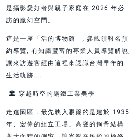
是攝影愛好者與親子家庭在 2026 年必
訪的魔幻空間。
這是一座「活的博物館」, 參觀須報名預
約導覽, 有知識豐富的專業人員導覽解說,
讓來訪遊客經由這裡來認識台灣早年的
生活軌跡....
🏛️ 穿越時空的鋼鐵工業美學
走進園區，最先映入眼簾的是建於 1935
年、宏偉的組立工場。高聳的鋼骨結構
與大面積的側窗，讓光影在斑駁的檢修