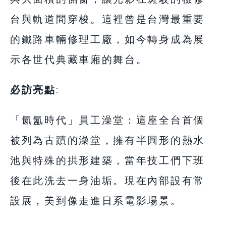
台與軌道間穿梭。這裡曾是台灣最重要
的鐵路車輛修理工廠，如今轉身成為展
示各世代典藏車廂的舞台。
必訪亮點
:
「氤氳時代」員工澡堂：這座全台首個
被列為古蹟的澡堂，擁有半圓形的熱水
池與特殊的拱形建築，當年技工們下班
後在此洗去一身油垢。現在內部設有常
設展，美到像走進日系電影場景。