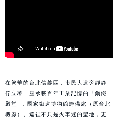
在繁華的台北信義區，市民大道旁靜靜
佇立著一座承載百年工業記憶的「鋼鐵
殿堂」: 國家鐵道博物館籌備處（原台北
機廠）。這裡不只是火車迷的聖地，更