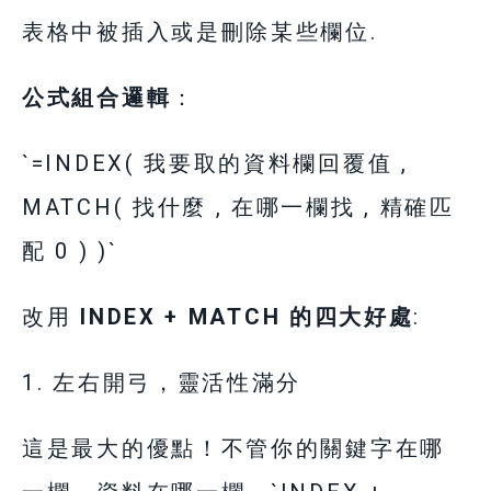
表格中被插入或是刪除某些欄位.
公式組合邏輯
：
`=INDEX( 我要取的資料欄回覆值 ,
MATCH( 找什麼 , 在哪一欄找 , 精確匹
配 0 ) )`
改用
INDEX + MATCH 的四大好處
:
1. 左右開弓，靈活性滿分
這是最大的優點！不管你的關鍵字在哪