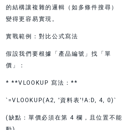
的結構讓複雜的邏輯（如多條件搜尋）
變得更容易實現。
實戰範例：對比公式寫法
假設我們要根據「產品編號」找「單
價」：
* **VLOOKUP 寫法：**
`=VLOOKUP(A2, '資料表'!A:D, 4, 0)`
(缺點：單價必須在第 4 欄，且位置不能
動)