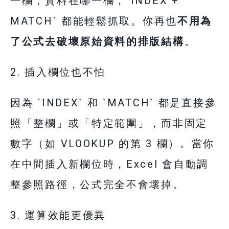
一欄，資料在哪一欄，`INDEX +
MATCH` 都能輕鬆抓取。你再也
不用為
了公式去破壞原始資料的排版結構
。
2. 插入欄位也不怕
因為 `INDEX` 和 `MATCH` 都是直接參
照「整欄」或「特定範圍」，而非固定
數字（如 VLOOKUP 的第 3 欄）。當你
在中間插入新欄位時，Excel 會自動調
整參照路徑，公式完全不會壞掉。
3. 運算效能更優異