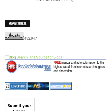
總網頁瀏覽量
452,947