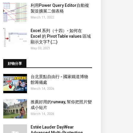
利用Power Query Editor自動複
製並擴展二個表格
March 11, 2022
Excel 系列（十四）- 如何在
Excel 的 Pivot Table values 區域
顯示文字? (二)
May 03, 2021
好物分享
台北景點自由行 - 國家鐵道博物
館籌備處
March 14, 2026
推薦好用的runway, 幫你把照片變
成小短片
March 14, 2026
Estée Lauder DayWear
Advanced Multi-Protection