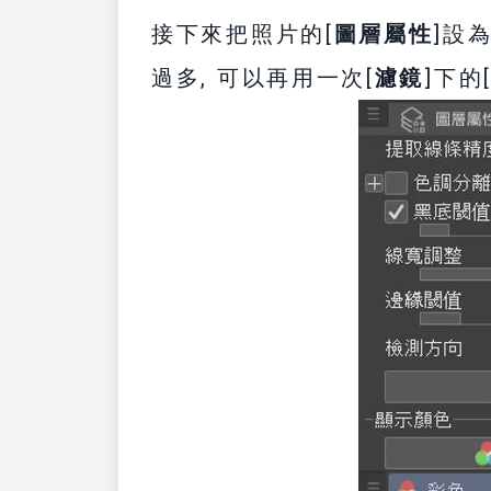
接下來把照片的[
圖層屬性
]設為
過多, 可以再用一次[
濾鏡
]下的