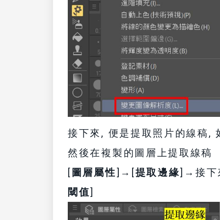
接下來, 便是提取照片的線稿, 
然後在複製的圖層上提取線稿
[
圖層屬性
]→[
提取邊緣
]→接下
閾值
]