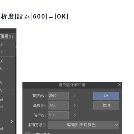
解析度
]設為[
600
]→[
OK
]