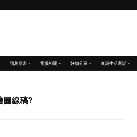
讀萬卷書
電腦相關
好物分享
澳洲生活週記
繪圖線稿?