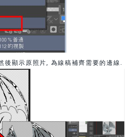
 然後顯示原照片, 為線稿補齊需要的邊線.