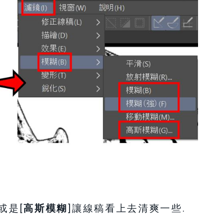
]或是[
高斯模糊
]讓線稿看上去清爽一些.