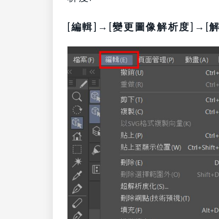
[
編輯
]→[
變更圖像解析度
]→[