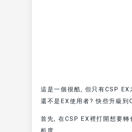
這是一個很酷, 但只有CSP E
還不是EX使用者? 快些升級到CS
首先, 在CSP EX裡打開想
析度.