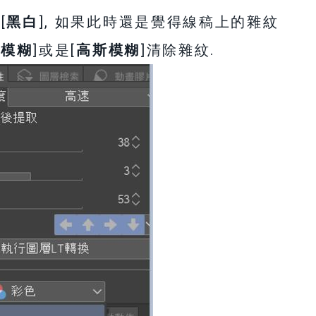
[
黑白
], 如果此時還是覺得線稿上的雜紋
[
模糊
]或是[
高斯模糊
]清除雜紋.