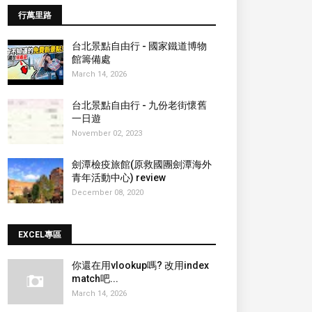
行萬里路
台北景點自由行 - 國家鐵道博物
館籌備處
March 14, 2026
台北景點自由行 - 九份老街懷舊
一日遊
November 02, 2023
劍潭檢疫旅館(原救國團劍潭海外
青年活動中心) review
December 08, 2020
EXCEL專區
你還在用vlookup嗎? 改用index
match吧...
March 14, 2026