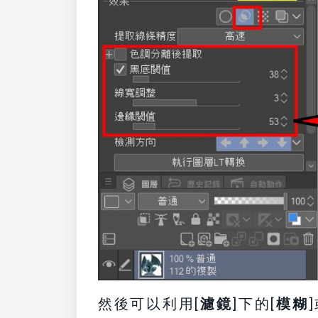
然後可以利用[
濾鏡
]下的[
模糊