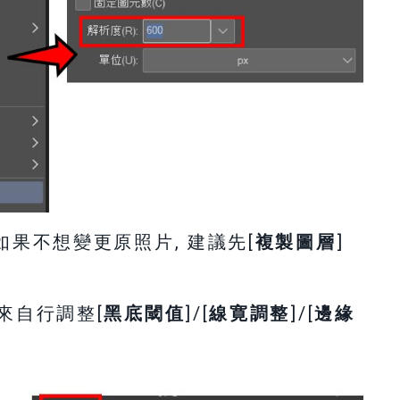
如果不想變更原照片, 建議先[
複製圖層
]
來自行調整[
黑底閾值
]/[
線寛調整
]/[
邊緣