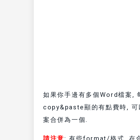
如果你手邊有多個Word檔案,
copy&paste顯的有點費時, 
案合併為一個.
請注意
: 有些format/格式,