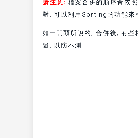
請注意:
檔案合併的順序會依照
對, 可以利用Sorting的功能
如一開頭所說的, 合併後, 有
遍, 以防不測.