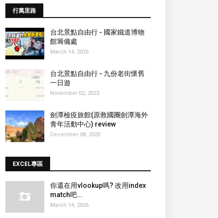
行萬里路
台北景點自由行 - 國家鐵道博物
館籌備處
March 14, 2026
台北景點自由行 - 九份老街懷舊
一日遊
November 02, 2023
劍潭檢疫旅館(原救國團劍潭海外
青年活動中心) review
December 08, 2020
EXCEL專區
你還在用vlookup嗎? 改用index
match吧...
March 14, 2026