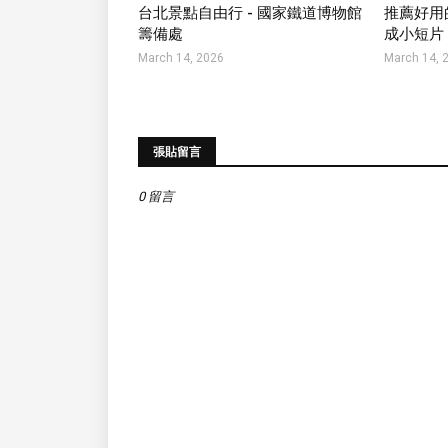
台北景點自由行 - 國家鐵道博物館
推薦好用的
籌備處
成小短片
March 14, 2026
March 14, 
張貼留言
0 留言