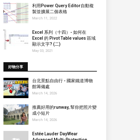
利用Power Query Editor自動複
製並擴展二個表格
March 11, 2022
Excel 系列（十四）- 如何在
Excel 的 Pivot Table values 區域
顯示文字? (二)
May 03, 2021
好物分享
台北景點自由行 - 國家鐵道博物
館籌備處
March 14, 2026
推薦好用的runway, 幫你把照片變
成小短片
March 14, 2026
Estée Lauder DayWear
Advanced Multi-Protection