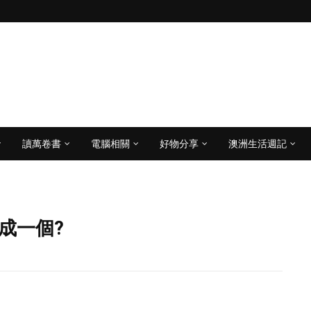
讀萬卷書
電腦相關
好物分享
澳洲生活週記
成一個?