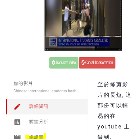
至於修剪影
片的長短, 這
部份可以輕
易的在
youtube 上
做到.