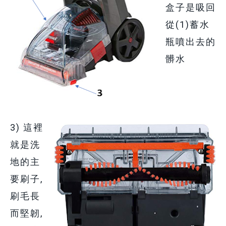
盒子是吸回
從(1)蓄水
瓶噴出去的
髒水
3) 這裡
就是洗
地的主
要刷子,
刷毛長
而堅韌,