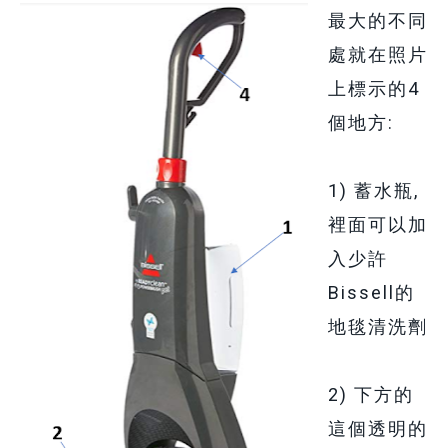
最大的不同
處就在照片
上標示的4
個地方:
1) 蓄水瓶,
裡面可以加
入少許
Bissell的
地毯清洗劑
2) 下方的
這個透明的