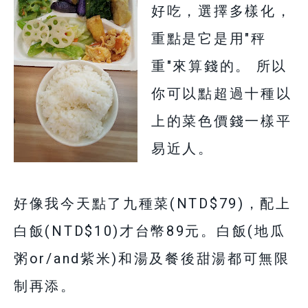
好吃，選擇多樣化，
重點是它是用"秤
重"來算錢的。 所以
你可以點超過十種以
上的菜色價錢一樣平
易近人。
好像我今天點了九種菜(NTD$79)，配上
白飯(NTD$10)才台幣89元。白飯(
地瓜
粥or/and紫米
)和湯及餐後甜湯都可無限
制再添。