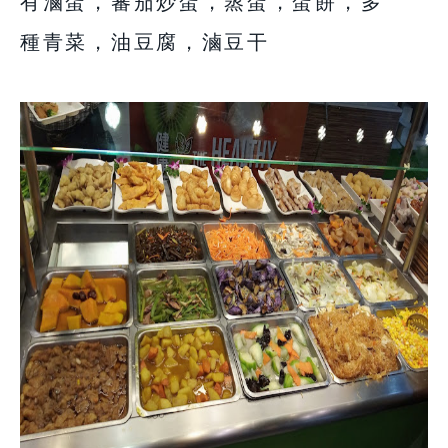
有滷蛋，蕃茄炒蛋，蒸蛋，蛋餅，多
種青菜，油豆腐，滷豆干