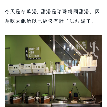
今天是冬瓜湯, 甜湯是珍珠粉圓甜湯。因
為吃太飽所以已經沒有肚子試甜湯了。