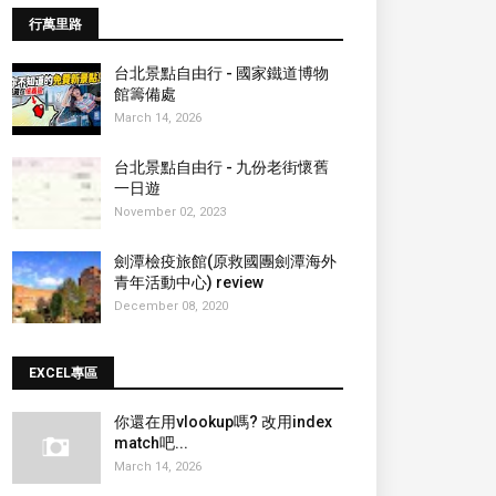
行萬里路
台北景點自由行 - 國家鐵道博物
館籌備處
March 14, 2026
台北景點自由行 - 九份老街懷舊
一日遊
November 02, 2023
劍潭檢疫旅館(原救國團劍潭海外
青年活動中心) review
December 08, 2020
EXCEL專區
你還在用vlookup嗎? 改用index
match吧...
March 14, 2026