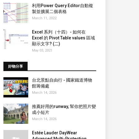
利用Power Query Editor自動複
製並擴展二個表格
March 11, 2022
Excel 系列（十四）- 如何在
Excel 的 Pivot Table values 區域
顯示文字? (二)
May 03, 2021
好物分享
台北景點自由行 - 國家鐵道博物
館籌備處
March 14, 2026
推薦好用的runway, 幫你把照片變
成小短片
March 14, 2026
Estée Lauder DayWear
Advanced Multi-Protection