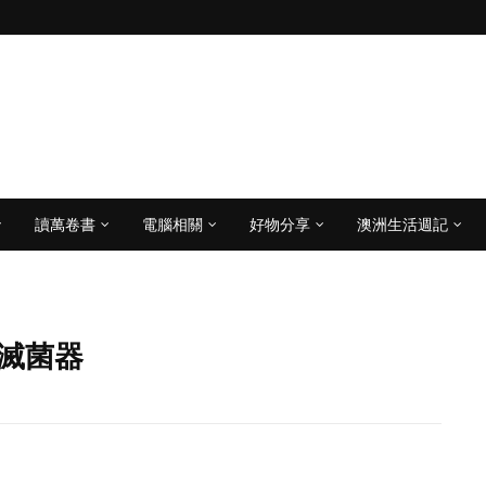
讀萬卷書
電腦相關
好物分享
澳洲生活週記
具滅菌器