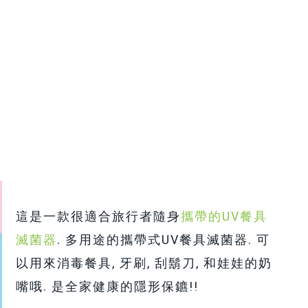
這是一款很適合旅行者隨身
攜帶的
UV餐具
滅菌器
.
多用途的攜帶式UV餐具滅菌器. 可
以用來消毒餐具, 牙刷, 刮鬍刀, 和娃娃的奶
嘴哦. 是全家健康的隱形保鑣!!