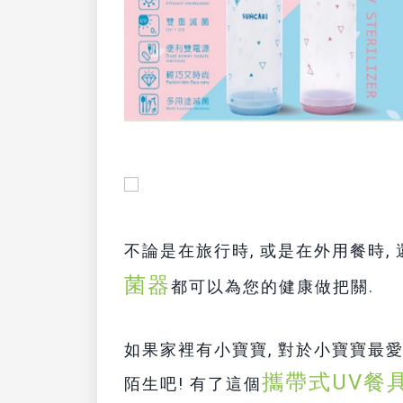
不論是在旅行時, 或是在外用餐時,
菌器
都可以為您的健康做把關.
如果家裡有小寶寶, 對於小寶寶最
攜帶式UV餐
陌生吧! 有了這個