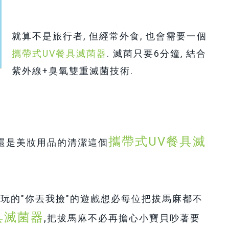
就算不是旅行者, 但經常外食, 也會需要一個
攜帶式UV餐具滅菌器
. 滅菌只要6分鐘, 結合
紫外線+臭氧雙重滅菌技術.
攜帶式UV餐具滅
 還是美妝用品的清潔這個
愛玩的"你丟我撿"的遊戲想必每位把拔馬麻都不
具滅菌器
,
把拔馬麻不必再擔心小寶貝吵著要