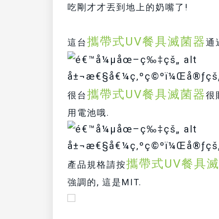
吃剛才才丟到地上的奶嘴了!
攜帶式UV餐具滅菌器
這台
通
攜帶式UV餐具滅菌器
很台
很
用電池哦.
攜帶式UV餐具
產品規格請按
強調的, 這是MIT.