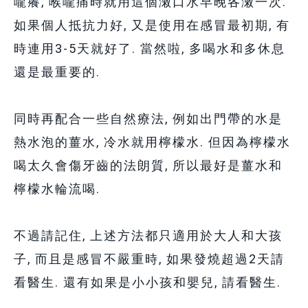
嚨癢, 喉嚨痛時就用這個潄口水早晚各
潄一次.
如果個人抵抗力好, 又是使用在感冒最初期, 有
時連用3-5天就好了. 當然啦, 多喝水和多休息
還是最重要的.
同時再配合一些自然療法, 例如出門帶的水是
熱水泡的薑水, 冷水就用檸檬水. 但因為
檸檬水
喝太久會傷牙齒的法朗質, 所以最好是薑水和
檸檬水輪流喝.
不過請記住, 上述方法都只適用於大人和大孩
子, 而且是感冒不嚴重時, 如果發燒超過2天請
看醫生. 還有如果是小小孩和嬰兒, 請看醫生.