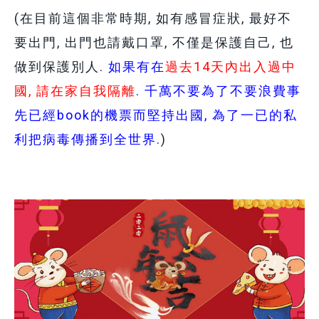
(在目前這個非常時期, 如有感冒症狀, 最好不
要出門, 出門也請戴口罩, 不僅是保護自己, 也
做到保護別人.
如果有在
過去14天內出入過中
國, 請在家自我隔離
. 千萬不要為了不要浪費事
先已經book的機票而堅持出國, 為了一已的私
利把病毒傳播到全世界.
)