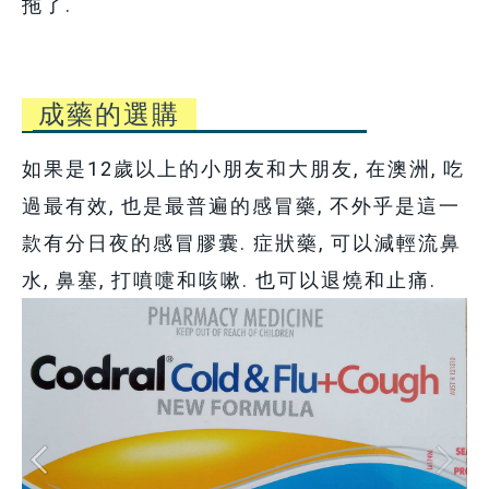
拖了.
成藥的選購
如果是12歲以上的小朋友和大朋友, 在澳洲, 吃
過最有效, 也是最普遍的感冒藥, 不外乎是這一
款有分日夜的感冒膠囊. 症狀藥, 可以減輕流
鼻
水,
鼻
塞, 打噴嚏和咳嗽. 也可以退燒和止痛.