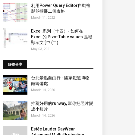
利用Power Query Editor自動複
製並擴展二個表格
March 11, 2022
Excel 系列（十四）- 如何在
Excel 的 Pivot Table values 區域
顯示文字? (二)
May 03, 2021
好物分享
台北景點自由行 - 國家鐵道博物
館籌備處
March 14, 2026
推薦好用的runway, 幫你把照片變
成小短片
March 14, 2026
Estée Lauder DayWear
Advanced Multi-Protection