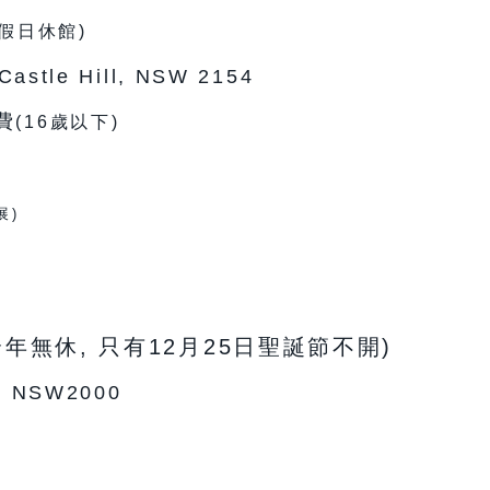
假日休館)
astle Hill, NSW 2154
費
(16歲以下)
展)
m
全年無休, 只有12月25日聖誕節不開)
ey NSW2000