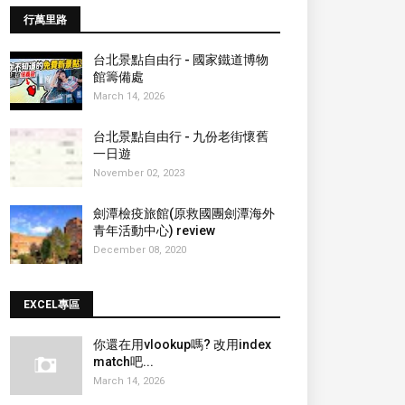
行萬里路
台北景點自由行 - 國家鐵道博物
館籌備處
March 14, 2026
台北景點自由行 - 九份老街懷舊
一日遊
November 02, 2023
劍潭檢疫旅館(原救國團劍潭海外
青年活動中心) review
December 08, 2020
EXCEL專區
你還在用vlookup嗎? 改用index
match吧...
March 14, 2026