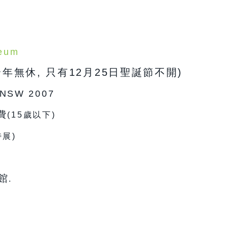
eum
全年無休, 只有12月25日聖誕節不開)
o NSW 2007
費
(15歲以下)
特展)
館
.