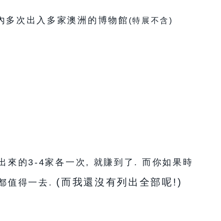
內
多次出入多家澳洲的博物館
(特展不含)
來的3-4家各一次, 就賺到了. 而你如果時
(而我還沒有列出全部呢!)
都值得一去.