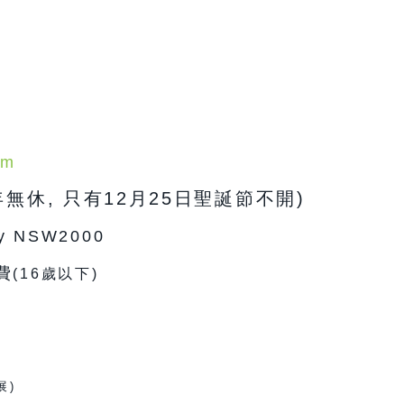
um
年無休, 只有12月25日聖誕節不開)
ey NSW2000
費
(16歲以下)
展)